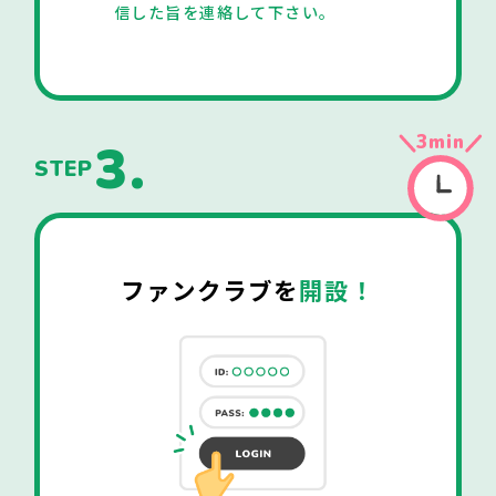
信した旨を連絡して下さい。
3
min
3.
STEP
ファンクラブを
開設！